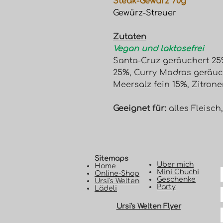
Steak-Gewürz 70g
Gewürz-Streuer
Zutaten
Vegan und laktosefrei
Santa-Cruz geräuchert 25
25%, Curry Madras geräuc
Meersalz fein 15%, Zitronen
Geeignet für:
alles Fleisch
Sitemaps
Uber mich
Home
Mini Chuchi
Online-Shop
Geschenke
Ursi's Welten
Party
Lädeli
Ursi's Welten Flyer