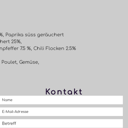
%, Paprika süss geräuchert
hert 25%,
pfeffer 7.5 %, Chili Flocken 2.5%
, Poulet, Gemüse,
Kontakt