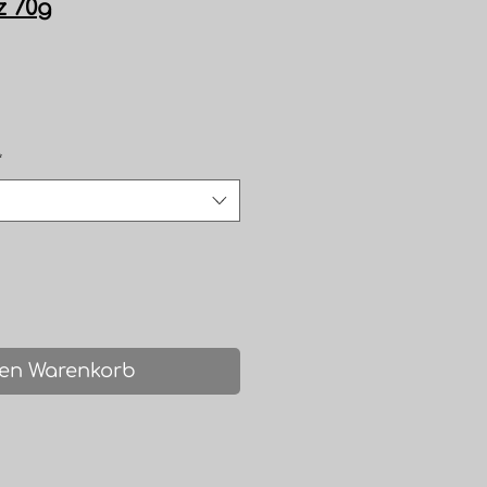
z 70g
is
*
den Warenkorb