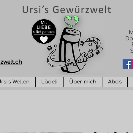
M
Do
S
zwelt.ch
rsi's Welten
Lädeli
Über mich
Abo's