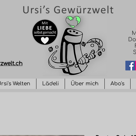
M
Do
S
zwelt.ch
rsi's Welten
Lädeli
Über mich
Abo's