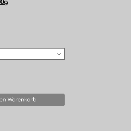
00g
is
den Warenkorb