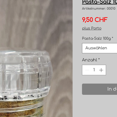
Pasta-Salz 1
Artikelnummer: 00010
Pre
9,50 CHF
plus Porto
Pasta-Salz 100g
*
Auswählen
Anzahl
*
In 