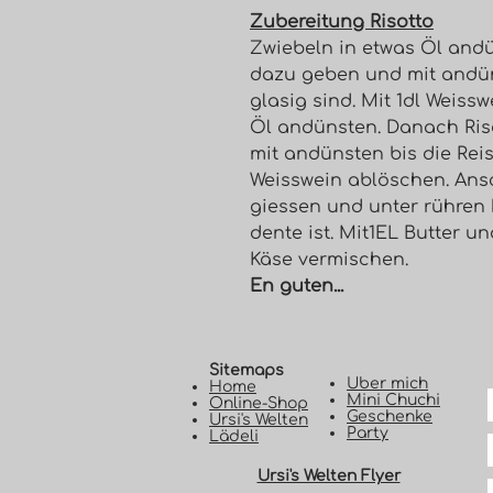
Zubereitung Risotto
Zwiebeln in etwas Öl and
dazu geben und mit andün
glasig sind. Mit 1dl Weiss
Öl andünsten. Danach Ri
mit andünsten bis die Reis
Weisswein ablöschen. Ansc
giessen und unter rühren k
dente ist. Mit1EL Butter u
Käse vermischen.
En guten...
Sitemaps
Uber mich
Home
Mini Chuchi
Online-Shop
Geschenke
Ursi's Welten
Party
Lädeli
Ursi's Welten Flyer