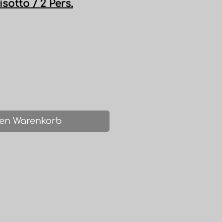
isotto / 2 Pers.
is
den Warenkorb