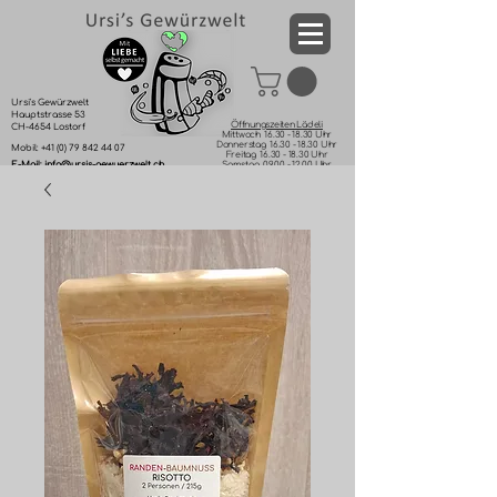
Ursi's Gewürzwelt
Hauptstrasse 53
Öffnungszeiten Lädeli
CH-4654 Lostorf
Mittwoch
16.30 - 18.30
Uhr
Donnerstag
16.30 - 18.30
Uhr
​Mobil:
+41 (0) 79 842 44 07
Freitag
16.30 - 18.30
Uhr
E-Mail
:
info@ursis-gewuerzwelt.ch
Samstag
09.00 - 12.00
Uhr