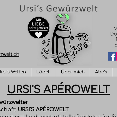
M
Do
S
zwelt.ch
rsi's Welten
Lädeli
Über mich
Abo's
URSI'S APÉROWELT
würzwelter
schaft:
URSI'S APÉROWELT
 mit viel Leidenschaft tolle Produkte für Sie