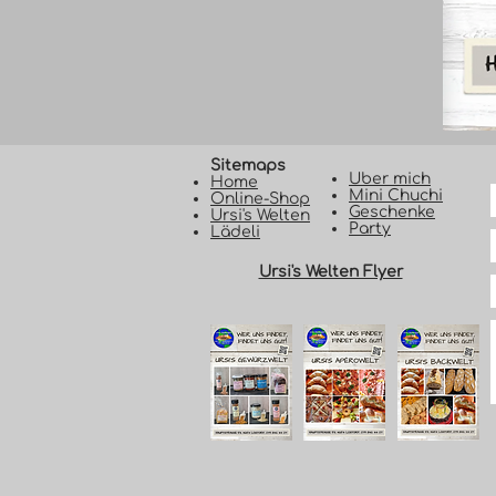
Sitemaps
Uber mich
Home
Mini Chuchi
Online-Shop
Geschenke
Ursi's Welten
Party
Lädeli
Ursi's Welten Flyer